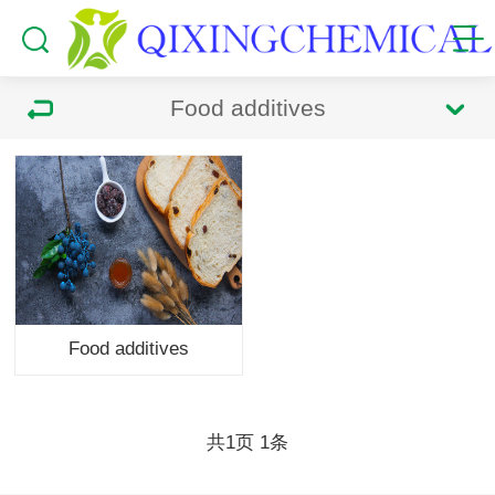
Food additives
Food additives
共
页
条
1
1