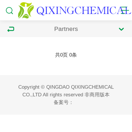
Partners
共
页
条
0
0
Copyright © QINGDAO QIXINGCHEMICAL
CO.,LTD All rights reserved 非商用版本
备案号：